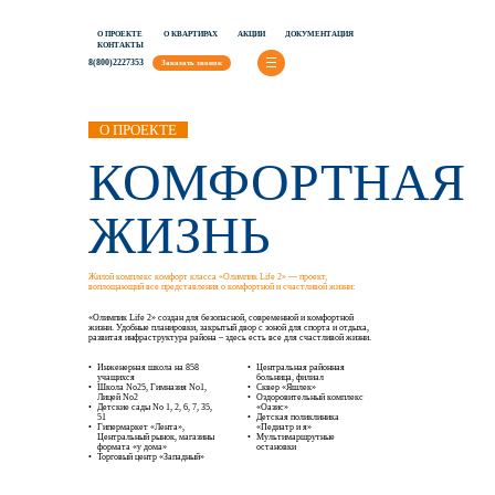
О ПРОЕКТЕ
О КВАРТИРАХ
АКЦИИ
ДОКУМЕНТАЦИЯ
КОНТАКТЫ
8(800)2227353
Заказать звонок
О ПРОЕКТЕ
КОМФОРТНАЯ
ЖИЗНЬ
Жилой комплекс комфорт класса «Олимпик Life 2» — проект,
воплощающий все представления о комфортной и счастливой жизни:
«Олимпик Life 2» создан для безопасной, современной и комфортной
жизни. Удобные планировки, закрытый двор с зоной для спорта и отдыха,
развитая инфраструктура района – здесь есть все для счастливой жизни.
Инженерная школа на 858
Центральная районная
учащихся
больница, филиал
Школа No25, Гимназия No1,
Сквер «Яшлек»
Лицей No2
Оздоровительный комплекс
Детские сады No 1, 2, 6, 7, 35,
«Оазис»
51
Детская поликлиника
Гипермаркет «Лента»,
«Педиатр и я»
Центральный рынок, магазины
Мультимаршрутные
формата «у дома»
остановки
Торговый центр «Западный»