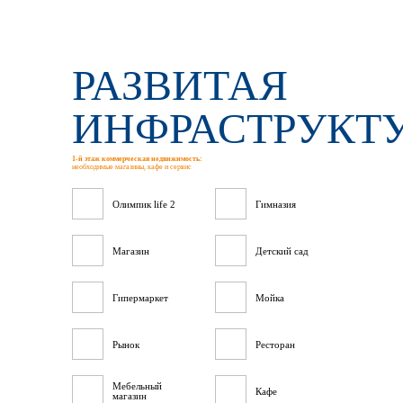
РАЗВИТАЯ
ИНФРАСТРУКТ
1-й этаж коммерческая недвижимость:
необходимые магазины, кафе и сервис
Олимпик life 2
Гимназия
Магазин
Детский сад
Гипермаркет
Мойка
Рынок
Ресторан
Мебельный
Кафе
магазин